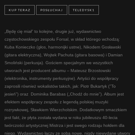
KUP TERAZ
POSŁUCHAJ
TELEDYSK1
„
Będę cię miał” to kolejne, drugie już, wydawnictwo
częstochowskiego zespołu Forsal, w skład którego wchodzą:
Kuba Konieczko (głos, harmonijki ustne), Nikodem Gosławski
(gitara elektryczna), Wojtek Pachuta (gitara basowa) i Damian
Smoliński (perkusja). Gościem specjalnym we wszystkich
utworach jest producent albumu – Mateusz Brzostowski
(elektronika, instrumenty perkusyjne). Artyści do współpracy
zaprosili również wokalistów takich, jak: Piotr Bukartyk (”To
jesień”) oraz Dominika Barabas („Chodź do mnie”). Album jest
efektem współpracy zespołu z legendą polskiej muzyki
rozrywkowej, Sławkiem Wierzcholskim. Dodatkowym smaczkiem
jest fakt, że płyta została wydana w roku jubileuszu 40-lecia
twórczości artystycznej Mistrza i jest swego rodzaju hołdem dla
niego. Wydawnictwo łączy ze sobą nowe, nigdy niewydane utwory