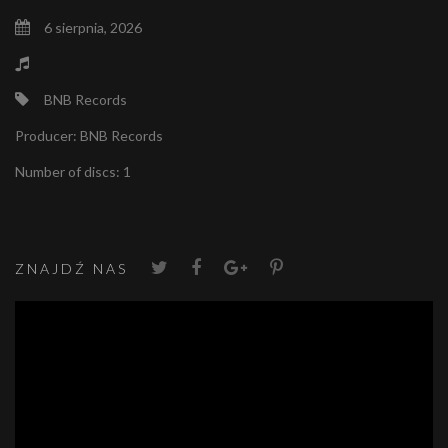
6 sierpnia, 2026
BNB Records
Producer:
BNB Records
Number of discs:
1
ZNAJDŹ NAS