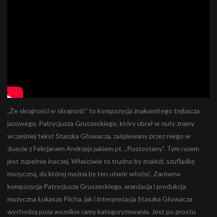
„Ze skrajności w skrajność” to kompozycja znakomitego trębacza
jazowego, Patrycjusza Gruszeckiego, który ubrał w nuty znany
wcześniej tekst Staszka Głowacza, zaśpiewany przez niego w
duecie z Felicjanem Andrzejczakiem pt. „Pustostany”. Tym razem
jest zupełnie inaczej. Właściwie to trudno by znaleźć szufladkę
muzyczną, do której można by ten utwór włożyć. Zarówno
kompozycja Patrycjusza Gruszeckiego, aranżacja i produkcja
muzyczna Łukasza Pilcha, jak i interpretacja Staszka Głowacza
wychodzą poza wszelkie ramy kategoryzowania. Jest po prostu